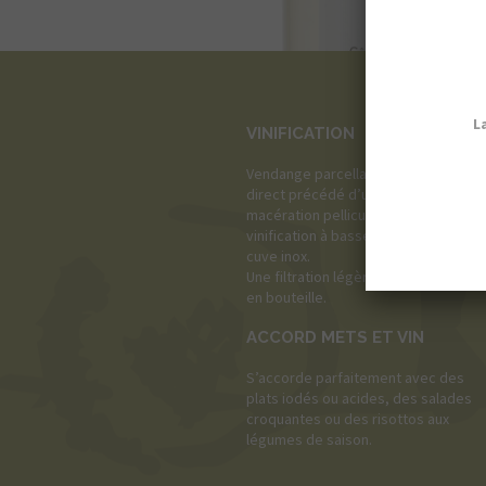
VINIFICATION
Vendange parcellaire. Pressurage
direct précédé d’une légère
macération pelliculaire puis
vinification à basse température en
cuve inox.
Une filtration légère précède la mise
en bouteille.
ACCORD METS ET VIN
S’accorde parfaitement avec des
plats iodés ou acides, des salades
croquantes ou des risottos aux
légumes de saison.