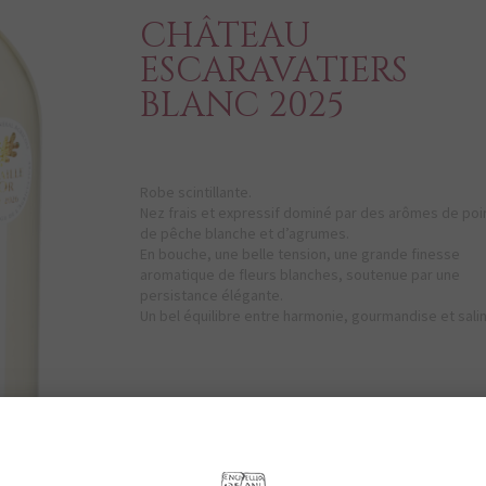
CHÂTEAU
ESCARAVATIERS
BLANC 2025
Robe scintillante.
Nez frais et expressif dominé par des arômes de poi
de pêche blanche et d’agrumes.
En bouche, une belle tension, une grande finesse
aromatique de fleurs blanches, soutenue par une
persistance élégante.
Un bel équilibre entre harmonie, gourmandise et salin