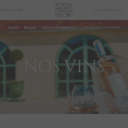
OENOTOURISME
GALERIES PHOTOS
Accueil
Nos vins
Château Escaravatiers
Château Escaravatiers Blanc
NOS VINS