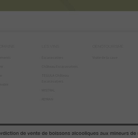
DOMAINE
LES VINS
OENOTOURISME
ements
Escaravatiers
Visite de la cave
re
Château Escaravatiers
ai
TEGULA Château
Escaravatiers
gnoble
MISTRAL
REYRAN