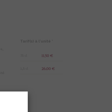
Tarif(s) à l'unité *
re,
75 cl
11,50 €
1,5 cl
26,00 €
ité.