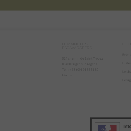
DOMAINE DES
LE 
ESCAVARATIERS
Évén
514 chemin de Saint Tropez
Histoi
83480 Puget-sur-Argens
Tél. : + 33 (0)4 94 55 51 80
Le ch
Fax. : +
Le vi