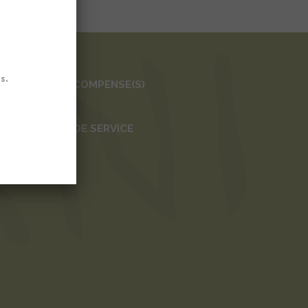
ABEL(S) ET RÉCOMPENSE(S)
in biologique
EMPÉRATURE DE SERVICE
-10°C