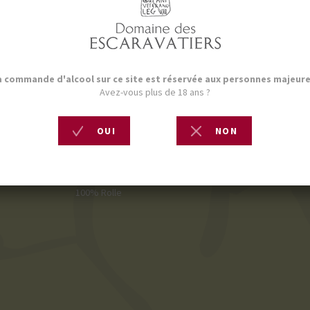
Acheter en ligne
Fiche technique
DÉGRÉ ALCOOLIQUE
L
13% vol
V
APPELLATION
T
AOP Côtes de Provence
8
CÉPAGE(S)
100% Rolle