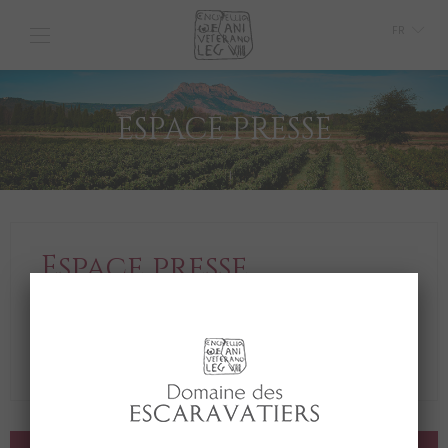
FR
GB
IT
ESPACE PRESSE
Espace presse
Depuis cet espace vous pouvez télécharger les
communiqués, les articles de presse, les photos et le
dossier de presse du Domaine des Escaravatiers.