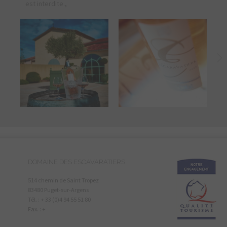
est interdite.,
DOMAINE DES ESCAVARATIERS
514 chemin de Saint Tropez
83480 Puget-sur-Argens
Tél. : + 33 (0)4 94 55 51 80
Fax. : +