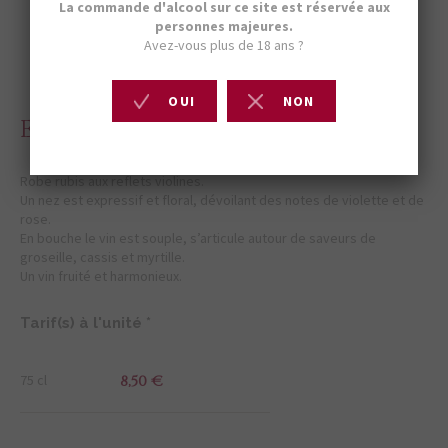
ESCARAVATIERS ROUGE 2025
Robe rubis aux reflets violines.
Un nez est expressif et floral, dévoilant des notes de violette et de
rose.
En bouche le vin est souple, s’articule autour de saveurs de
groseille, cassis et myrtille.
Un vin fruité et harmonieux.
Tarif(s) à l'unité *
75 cl
8,50 €