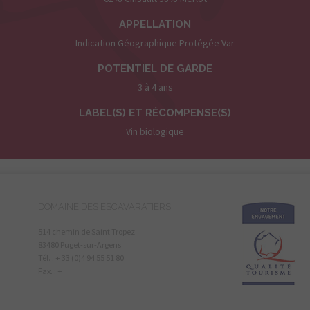
APPELLATION
Indication Géographique Protégée Var
POTENTIEL DE GARDE
3 à 4 ans
LABEL(S) ET RÉCOMPENSE(S)
Vin biologique
DOMAINE DES ESCAVARATIERS
514 chemin de Saint Tropez
83480 Puget-sur-Argens
Tél. : + 33 (0)4 94 55 51 80
Fax. : +