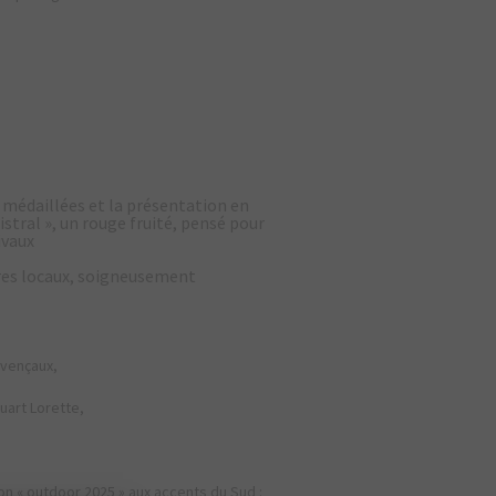
 médaillées et la présentation en
stral », un rouge fruité, pensé pour
ivaux
res locaux, soigneusement
ovençaux,
art Lorette,
n « outdoor 2025 » aux accents du Sud :