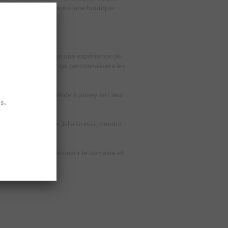
mpes solaires … au sein d’une boutique
.
musicale … avec pour une expérience de
une artiste peintre qui personnalisera les
ux profiter d’une balade à poney au cœur
.
n de la photographe Julia Grassi, viendra
le occasion pour découvrir le Domaine et
scaravatiers!