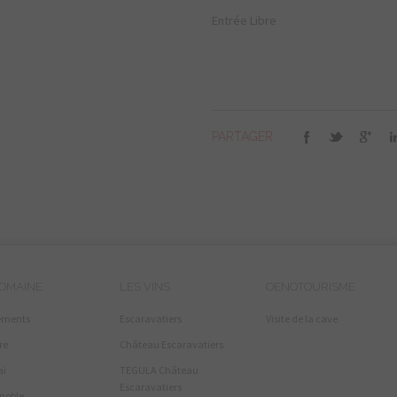
Entrée Libre
PARTAGER
DOMAINE
LES VINS
OENOTOURISME
ements
Escaravatiers
Visite de la cave
re
Château Escaravatiers
ai
TEGULA Château
Escaravatiers
gnoble