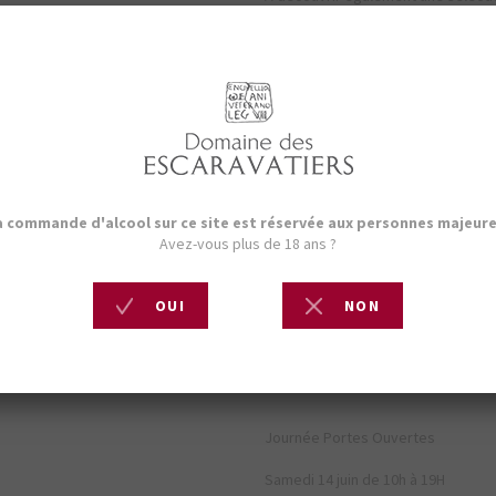
mobilier d’extérieur, poteries, la
éphémère Costamagna Décoration
Le tout rythmé par une ambiance 
dégustation unique, la présence d’
bouteilles.
Les plus jeunes pourront quant à e
des vignes, proposée de 15h à 17h
À 17h, le vernissage de l’expositio
clore l’après-midi en beauté.
Nous vous attendons, en cette bel
vous laisser charmer par l’esprit E
Journée Portes Ouvertes
Samedi 14 juin de 10h à 19H