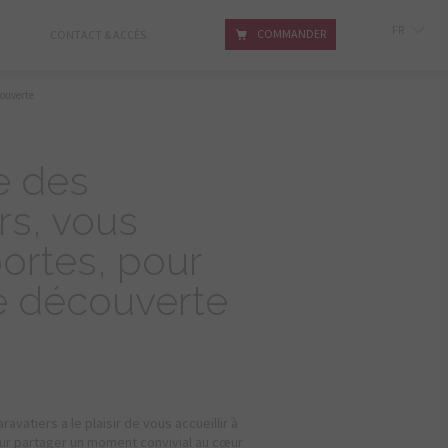
FR
COMMANDER
CONTACT & ACCÈS
GB
IT
couverte
e des
rs, vous
ortes, pour
e découverte
ravatiers a le plaisir de vous accueillir à
our partager un moment convivial au cœur