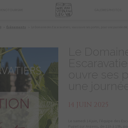
OENOTOURISME
GALERIES PHOTOS
l
Évènements
Le Domaine des Escaravatiers, vous ouvre ses portes, pour une journée dé
Le Domain
Escaravatie
ouvre ses p
une journé
14 JUIN 2025
Le samedi 14 juin, l’équipe des Esca
Puget sur Argens, de 11h à 19h, p