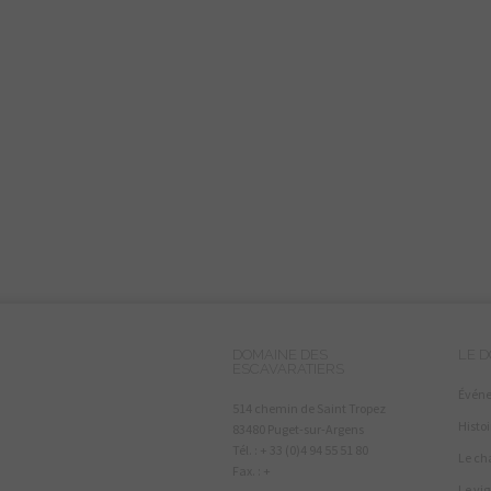
DOMAINE DES
LE 
ESCAVARATIERS
Évén
514 chemin de Saint Tropez
Histoi
83480 Puget-sur-Argens
Tél. : + 33 (0)4 94 55 51 80
Le ch
Fax. : +
Le vi