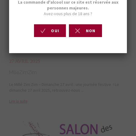
27 AVRIL 2025
MilleZimZim
Le Millé Zim Zim – Dimanche 27 avril : une journée festive ! Le
dimanche 27 avril 2025, retrouvez-nous ...
Lire la suite