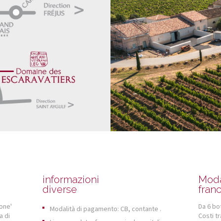
informazioni
Moda
diverse
franc
ione'
Da 6 bot
Modalità di pagamento: CB, contante .
a di
Costi t