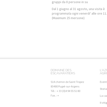
gruppi da 8 persone in su
Dal 1 giugno al 31 agosto, una visita è
programmata ogni venerdi' alle ore 11
(Maximum 25 mersone)
DOMAINE DES
L'AZ
ESCAVARATIERS
AGR
514 chemin de Saint Tropez
Event
83480 Puget-sur-Argens
Stori
Tél. : + 33 (0)4 94 55 51 80
Fax. : +
La ca
Il vit