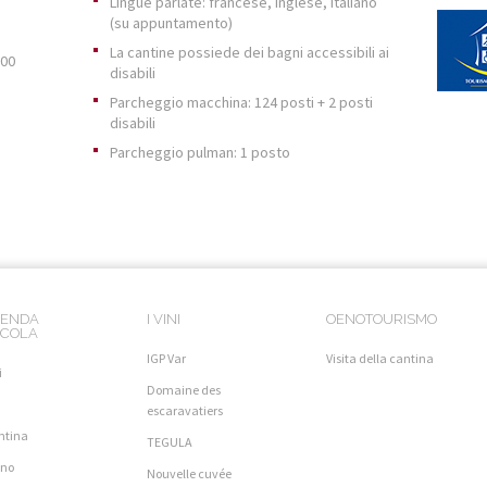
Lingue parlate: francese, inglese, italiano
(su appuntamento)
La cantine possiede dei bagni accessibili ai
.00
disabili
Parcheggio macchina: 124 posti + 2 posti
disabili
Parcheggio pulman: 1 posto
IENDA
I VINI
OENOTOURISMO
ICOLA
IGP Var
Visita della cantina
i
Domaine des
a
escaravatiers
ntina
TEGULA
igno
Nouvelle cuvée