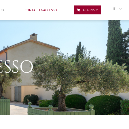
IT
ORDINARE
ICA
CONTATTI & ACCESSO
FR
GB
ESSO