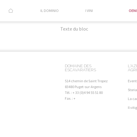
IL DOMINIO
I VINI
OEN
Texte du bloc
DOMAINE DES
L'AZ
ESCAVARATIERS
AGR
514 chemin de Saint Tropez
Event
83480 Puget-sur-Argens
Stori
Tél. : + 33 (0)4 94 55 51 80
Fax. : +
La ca
Il vit