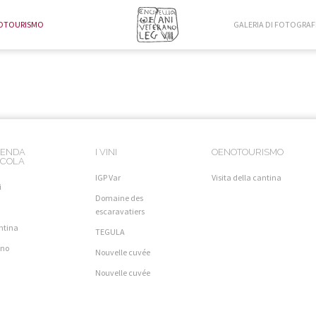
OTOURISMO
GALERIA DI FOTOGRAF
IENDA
I VINI
OENOTOURISMO
ICOLA
IGP Var
Visita della cantina
i
Domaine des
a
escaravatiers
ntina
TEGULA
igno
Nouvelle cuvée
Nouvelle cuvée