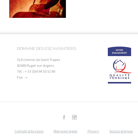
DOMAINE DES ESCAVARATIERS
514 chemin de Saint Tropez
83480 Puget-sur-Argens
Tél. : + 33 (0)4 94 55 51 80
Fax. : +
Contatti & Accesso
Menzioni legali
Privacy
Spazio stampa