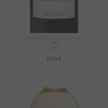
CHÂTEAU ESCARAVATIERS ROUGE
2023
12,50 €