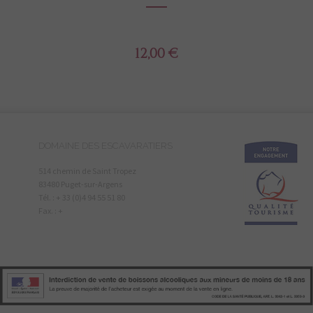
12,00 €
DOMAINE DES ESCAVARATIERS
514 chemin de Saint Tropez
83480 Puget-sur-Argens
Tél. : + 33 (0)4 94 55 51 80
Fax. : +